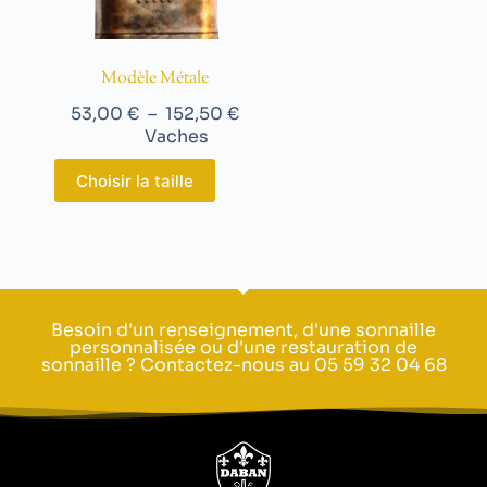
Modèle Métale
53,00
€
–
152,50
€
Vaches
Choisir la taille
Besoin d'un renseignement, d'une sonnaille
personnalisée ou d'une restauration de
sonnaille ? Contactez-nous au 05 59 32 04 68