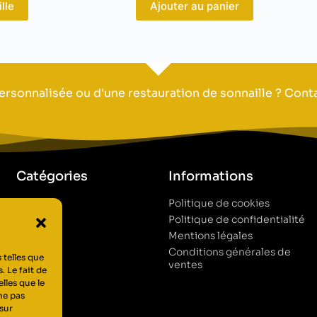
ille
Ajouter au panier
ersonnalisée ou d'une restauration de sonnaille ? Con
Catégories
Informations
Brebis
Politique de cookies
Vaches
Politique de confidentialité
Chevaux
Mentions légales
Chasse
Conditions générales de
 telles que
ventes
. Le fait de
lles que le
ne pas
sur