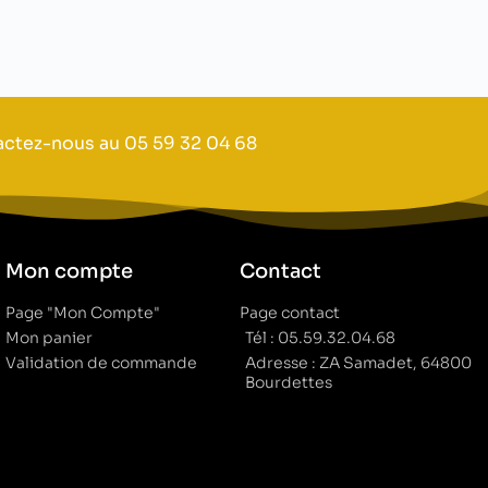
tactez-nous au 05 59 32 04 68
Mon compte
Contact
Page "Mon Compte"
Page contact
Mon panier
Tél : 05.59.32.04.68
Validation de commande
Adresse : ZA Samadet, 64800
Bourdettes