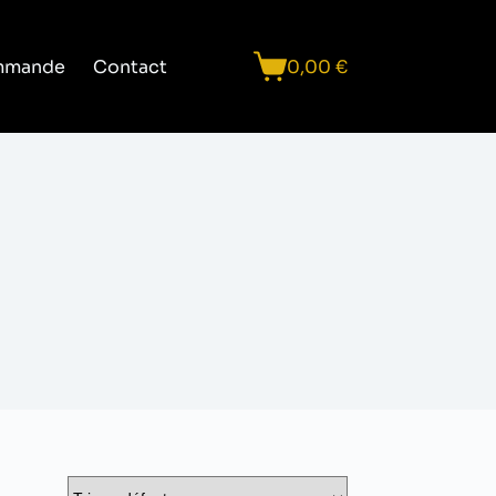
mmande
Contact
0,00
€