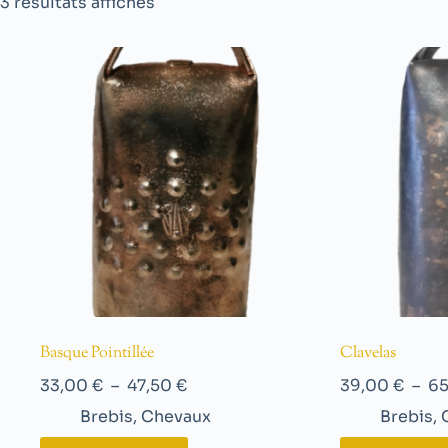
3 résultats affichés
Basque Pointillée
Clavelas
33,00
€
–
47,50
€
39,00
€
–
6
Brebis
,
Chevaux
Brebis
,