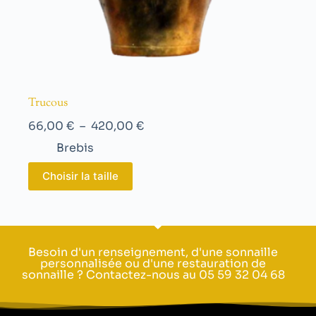
Trucous
66,00
€
–
420,00
€
Brebis
Choisir la taille
Besoin d'un renseignement, d'une sonnaille
personnalisée ou d'une restauration de
sonnaille ? Contactez-nous au 05 59 32 04 68