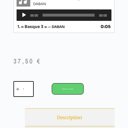
DABAN
Lecteur
00:00
00:00
audio
1.
« Basque 3 »
0:05
— DABAN
37,50
€
Ajouter au panier
Description