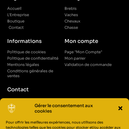
Accueil
Brebis
L'Entreprise
Vaches
Boutique
Chevaux
Contact
Chasse
Informations
Mon compte
Politique de cookies
Page "Mon Compte"
Politique de confidentialité
Mon panier
Mentions légales
Validation de commande
Conditions générales de
ventes
Contact
Page contact
Gérer le consentement aux
Tél : 05.59.32.04.68
cookies
Adresse : ZA Samadet, 64800
Bourdettes
Pour offrir les meilleures expériences, nous utilisons des
technologies telles que les cookies pour stocker et/ou accéder aux